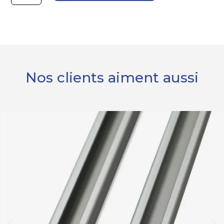
Robinet
inclinable
avec
contacteur
-
Nos clients aiment aussi
REICH