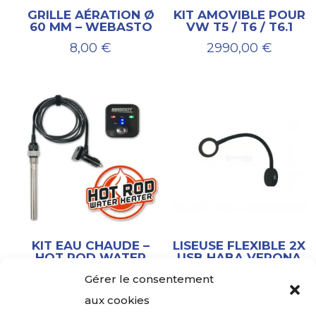
GRILLE AÉRATION Ø
KIT AMOVIBLE POUR
60 MM – WEBASTO
VW T5 / T6 / T6.1
8,00
€
2990,00
€
KIT EAU CHAUDE –
LISEUSE FLEXIBLE 2X
HOT ROD WATER
USB HABA VERONA
HEATER RINSEKIT
32,00
€
Gérer le consentement
129,00
€
aux cookies