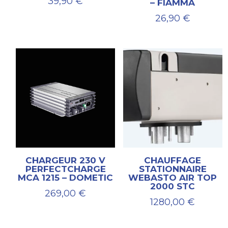
39,90
€
– FIAMMA
26,90
€
CHARGEUR 230 V
CHAUFFAGE
PERFECTCHARGE
STATIONNAIRE
MCA 1215 – DOMETIC
WEBASTO AIR TOP
2000 STC
269,00
€
1280,00
€