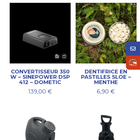
CONVERTISSEUR 350
DENTIFRICE EN
W – SINEPOWER DSP
PASTILLES SLOE –
412 – DOMETIC
MENTHE
139,00
€
6,90
€