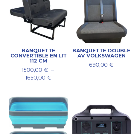
BANQUETTE
BANQUETTE DOUBLE
CONVERTIBLE EN LIT
AV VOLKSWAGEN
112 CM
690,00
€
1500,00
€
–
Plage
1650,00
€
de
prix :
1500,00 €
à
1650,00 €