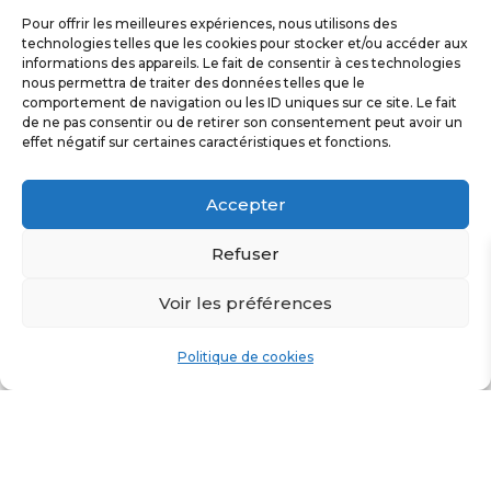
Pour offrir les meilleures expériences, nous utilisons des
technologies telles que les cookies pour stocker et/ou accéder aux
informations des appareils. Le fait de consentir à ces technologies
nous permettra de traiter des données telles que le
comportement de navigation ou les ID uniques sur ce site. Le fait
de ne pas consentir ou de retirer son consentement peut avoir un
effet négatif sur certaines caractéristiques et fonctions.
Accepter
Refuser
PANNEAU SOLAIRE
PANNEAU SOLAIRE
200W NDS – MPPT
PLIANT 160W –
Voir les préférences
ORIUM
579,00
€
349,00
€
Politique de cookies