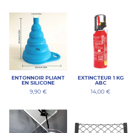
de
prix :
206,00 €
à
269,00 €
ENTONNOIR PLIANT
EXTINCTEUR 1 KG
EN SILICONE
ABC
9,90
€
14,00
€