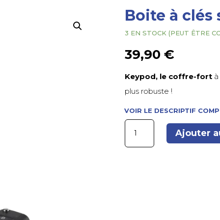
Boite à clés
3 EN STOCK (PEUT ÊTRE 
39,90
€
Keypod, le coffre-fort
à 
plus robuste !
VOIR LE DESCRIPTIF COM
quantité
Ajouter a
de
Boite
à
clés
sécurisée