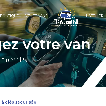
BOUTIQUE
VENTE VANS
L’ATELIER
z votre van
ements
 à clés sécurisée