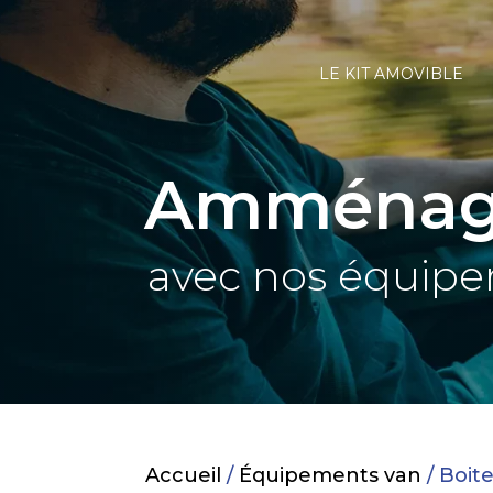
LE KIT AMOVIBLE
Amménage
avec nos équip
Accueil
/
Équipements van
/ Boite