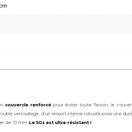
 cm
’un
couvercle renforcé
pour éviter toute flexion, le couve
uble verrouillage, d’un ressort interne robuste pour une dur
ier de 10 mm.
Le 5Gs est ultra-résistant !