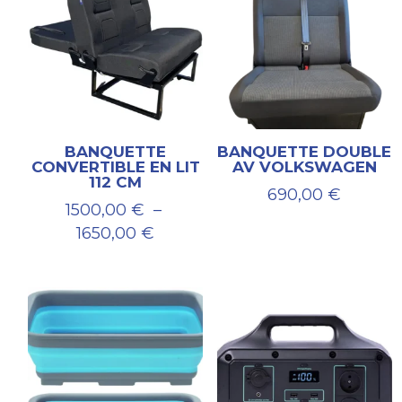
BANQUETTE
BANQUETTE DOUBLE
CONVERTIBLE EN LIT
AV VOLKSWAGEN
112 CM
690,00
€
1500,00
€
–
Plage
1650,00
€
de
prix :
1500,00 €
à
1650,00 €