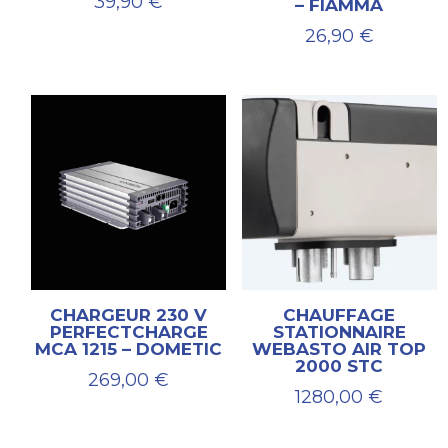
39,90
€
– FIAMMA
26,90
€
CHARGEUR 230 V
CHAUFFAGE
PERFECTCHARGE
STATIONNAIRE
MCA 1215 – DOMETIC
WEBASTO AIR TOP
2000 STC
269,00
€
1280,00
€