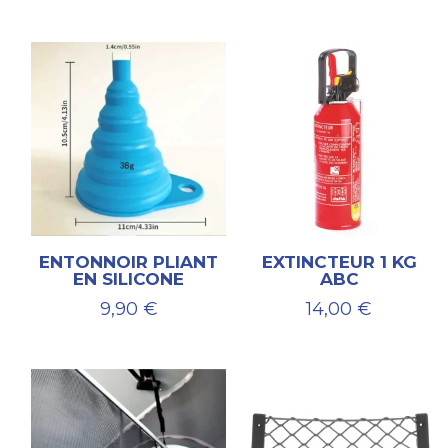
de
prix :
206,00 €
à
269,00 €
ENTONNOIR PLIANT
EXTINCTEUR 1 KG
EN SILICONE
ABC
9,90
€
14,00
€