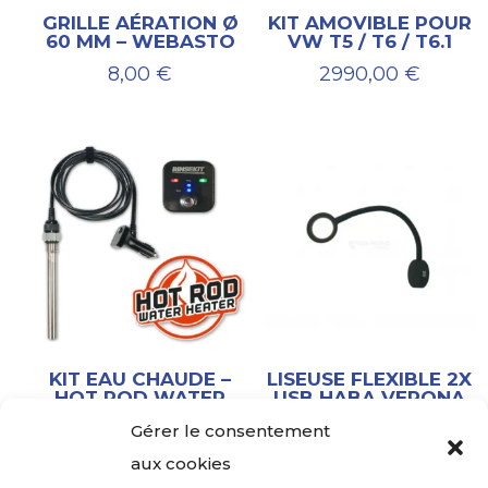
GRILLE AÉRATION Ø
KIT AMOVIBLE POUR
60 MM – WEBASTO
VW T5 / T6 / T6.1
8,00
€
2990,00
€
KIT EAU CHAUDE –
LISEUSE FLEXIBLE 2X
HOT ROD WATER
USB HABA VERONA
HEATER RINSEKIT
32,00
€
Gérer le consentement
129,00
€
aux cookies