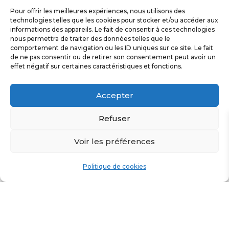
Pour offrir les meilleures expériences, nous utilisons des
technologies telles que les cookies pour stocker et/ou accéder aux
informations des appareils. Le fait de consentir à ces technologies
nous permettra de traiter des données telles que le
comportement de navigation ou les ID uniques sur ce site. Le fait
de ne pas consentir ou de retirer son consentement peut avoir un
effet négatif sur certaines caractéristiques et fonctions.
Accepter
Refuser
PANNEAU SOLAIRE
PANNEAU SOLAIRE
200W NDS – MPPT
PLIANT 160W –
Voir les préférences
ORIUM
579,00
€
349,00
€
Politique de cookies