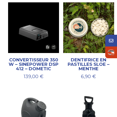
CONVERTISSEUR 350
DENTIFRICE EN
W – SINEPOWER DSP
PASTILLES SLOE –
412 – DOMETIC
MENTHE
139,00
€
6,90
€